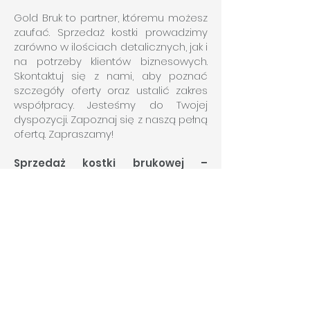
Gold Bruk to partner, któremu możesz
zaufać. Sprzedaż kostki prowadzimy
zarówno w ilościach detalicznych, jak i
na potrzeby klientów biznesowych.
Skontaktuj się z nami, aby poznać
szczegóły oferty oraz ustalić zakres
współpracy. Jesteśmy do Twojej
dyspozycji. Zapoznaj się z naszą pełną
ofertą. Zapraszamy!
Sprzedaż kostki brukowej –
Warszawa
Firma Gold Bruk jest dostępna także
dla inwestorów z terenu miejscowości
Warszawa i okolicy. Oferujemy
sprzedaż wysokiej jakości kostki
brukowej, a dla zainteresowanych
także usługę układania kostki brukowej.
Proponujemy wysokiej jakości
materiały brukarskie charakteryzujące
się trwałością, odpornością na