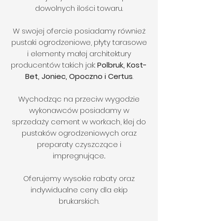
dowolnych ilości towaru.
W swojej ofercie posiadamy również
pustaki ogrodzeniowe, płyty tarasowe
i elementy małej architektury
producentów takich jak:
Polbruk, Kost-
Bet, Joniec, Opoczno i Certus
.
Wychodząc na przeciw wygodzie
wykonawców posiadamy w
sprzedaży cement w workach, klej do
pustaków ogrodzeniowych oraz
preparaty czyszczące i
impregnujące
.
Oferujemy wysokie rabaty oraz
indywidualne ceny dla ekip
brukarskich.